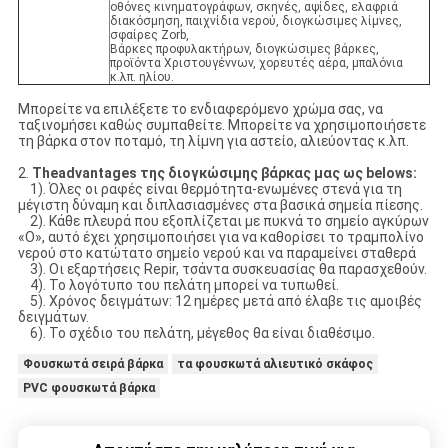
οθόνες κινηματογράφων, σκηνές, αψίδες, ελαφριά
διακόσμηση, παιχνίδια νερού, διογκώσιμες λίμνες,
σφαίρες Zorb,
Βάρκες προφυλακτήρων, διογκώσιμες βάρκες,
προϊόντα Χριστουγέννων, χορευτές αέρα, μπαλόνια
κ.λπ. ηλίου.
Μπορείτε να επιλέξετε το ενδιαφερόμενο χρώμα σας, να
ταξινομήσει καθώς συμπαθείτε. Μπορείτε να χρησιμοποιήσετε
τη βάρκα στον ποταμό, τη λίμνη για αστείο, αλιεύοντας κ.λπ.
2.
Theadvantages της διογκώσιμης βάρκας μας ως belows:
1). Όλες οι ραφές είναι θερμότητα-ενωμένες στενά για τη
μέγιστη δύναμη και διπλασιασμένες στα βασικά σημεία πίεσης.
2). Κάθε πλευρά που εξοπλίζεται με πυκνά το σημείο αγκύρων
«Ο», αυτό έχει χρησιμοποιήσει για να καθορίσει το τραμπολίνο
νερού στο κατώτατο σημείο νερού και να παραμείνει σταθερά
3). Οι εξαρτήσεις Repir, τσάντα συσκευασίας θα παρασχεθούν.
4). Το λογότυπο του πελάτη μπορεί να τυπωθεί.
5). Χρόνος δειγμάτων: 12 ημέρες μετά από έλαβε τις αμοιβές
δειγμάτων.
6). Το σχέδιο του πελάτη, μέγεθος θα είναι διαθέσιμο.
Φουσκωτά σειρά βάρκα
τα φουσκωτά αλιευτικό σκάφος
PVC φουσκωτά βάρκα