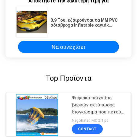
Αποκτήστε την καλύτερη τιμή για
0,9 Του· εξαιρούνται τα MM PVC
αδιάβροχα Inflatable καγιάκ
βάρκα παιχνίδια για αστείο, η
αλιεία στον ποταμό, λίμνη
Να συνεχίσει
Top Προϊόντα
Ψηφιακά παιχνίδια
βαρκών εκτύπωσης
διογκώσιμα που πετούν
τη βάρκα ψαριών
Negotiated MOQ:1 pc
εξουσιοδότηση ενός
CONTACT
ετών