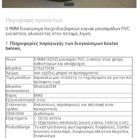
Περιγραφή προϊόντων
0.9MM διογκώσιμα παιχνίδια βαρκών καγιάκ μουσαμάδων PVC
για αστείο, αλιεύοντας στον ποταμό, λίμνη
1.
Πληροφορίες παραγωγής των διογκώσιμων boatas
belows,
Υλικό
0.9MM (32OZ) μουσαμάς PVC, ο οποίος είναι φλόγα -
καθυστερών και αδιάβροχος
Μέγεθος
279x270CM
Χρώμα
σαν σχέδιο, μπορεί να προσαρμοστεί
Τιμή μονάδων
παρακαλώ μου στείλετε το ταχυδρομείο σε για την πιό
πρόσφατη τιμή
Μέγεθος
80x62x62CM
συσκευασίας
Βάρος
80KG
Εξουσιοδότηση
1 έτος
Στέλνοντας
Θαλασσίως, αεροπορικώς και από σαφή είναι
τρόπος
προαιρετικός
ODM/OEM
Διαθέσιμος
Εξαρτήματα
1. CE/UL αντλία
2. Εξαρτήσεις επισκευής (υλικό, κόλλα, τσάντα, κ.λπ.)
ProductRange
Τα κάστρα Bouncy, φωτογραφικές διαφάνειες, Combo
ενώνουν, λούνα παρκ, διογκώσιμα αθλητικά παιχνίδια,
διογκώσιμα