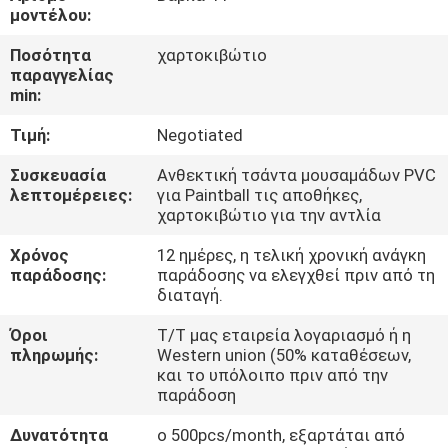
μοντέλου:
ΠΟΙΟΤΙΚΌΣ
Ποσότητα
χαρτοκιβώτιο
ΈΛΕΓΧΟΣ
παραγγελίας
min:
Τιμή:
Negotiated
COMPANY
NEWS
Συσκευασία
Ανθεκτική τσάντα μουσαμάδων PVC
λεπτομέρειες:
για Paintball τις αποθήκες,
χαρτοκιβώτιο για την αντλία
SITEMAP
Χρόνος
12 ημέρες, η τελική χρονική ανάγκη
παράδοσης:
παράδοσης να ελεγχθεί πριν από τη
διαταγή.
PRIVACY
POLICY
Όροι
T/T μας εταιρεία λογαριασμό ή η
πληρωμής:
Western union (50% καταθέσεων,
και το υπόλοιπο πριν από την
παράδοση
Δυνατότητα
ο 500pcs/month, εξαρτάται από