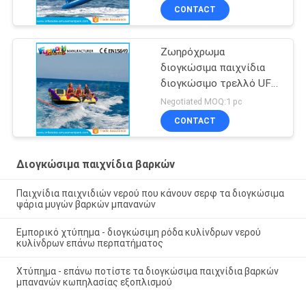
0.9mm
CONTACT
Ζωηρόχρωμα
διογκώσιμα παιχνίδια
διογκώσιμο τρελλό UFO
νερού συνήθειας για τα
Negotiated MOQ:1 pc
παιχνίδια νερού
CONTACT
Διογκώσιμα παιχνίδια βαρκών
Παιχνίδια παιχνιδιών νερού που κάνουν σερφ τα διογκώσιμα
ψάρια μυγών βαρκών μπανανών
Εμπορικό χτύπημα - διογκώσιμη ρόδα κυλίνδρων νερού
κυλίνδρων επάνω περπατήματος
Χτύπημα - επάνω ποτίστε τα διογκώσιμα παιχνίδια βαρκών
μπανανών κωπηλασίας εξοπλισμού