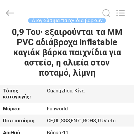
2026
Funworld
Inflatables
Limited.
All
Διογκώσιμα παιχνίδια βαρκών
Rights
Reserved.
0,9 Του· εξαιρούνται τα MM
ΣΠΊΤΙ
PVC αδιάβροχα Inflatable
ΠΡΟΪΌΝΤΑ
καγιάκ βάρκα παιχνίδια για
αστείο, η αλιεία στον
ΒΊΝΤΕΟ
ποταμό, λίμνη
ΠΕΡΊΠΟΥ
Τόπος
Guangzhou, Κίνα
καταγωγής:
ΕΜΕΊΣ
Μάρκα:
Funworld
ΓΎΡΟΣ
Πιστοποίηση:
CE,UL,SGS,EN71,ROHS,TUV etc.
ΕΡΓΟΣΤΑΣΊΩΝ
Αριθμό
Βάρκα-11