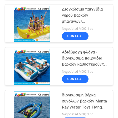
Διογκώσιμα παιχνίδια
νερού βαρκών
μπανανών/
ρυμουλκήσιμος σωλήνας
Negotiated MOQ:1 pc
νερού με το
CONTACT
προσαρμοσμένο μέγεθος
Αδιάβροχη φλόγα -
διογκώσιμα παιχνίδια
βαρκών καθυστερούντω
που επιπλέουν τον
Negotiated MOQ:1 pc
καναπέ νερού για τους
CONTACT
ενηλίκους
διογκώσιμη βάρκα
συνόλων βαρκών Manta
Ray Water Toys Flying
Water μουσαμάδων PVC
Negotiated MOQ:1 pc