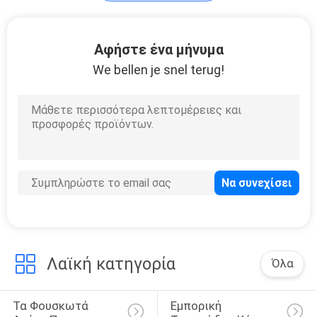
Φουσκωτή
Αφήστε ένα μήνυμα
Decoration
We bellen je snel terug!
φωτισμού
18
Τα φουσκωτά
ταινία οθόνης
Λαϊκή κατηγορία
Όλα
269
Τα Φουσκωτά 
Εμπορική 