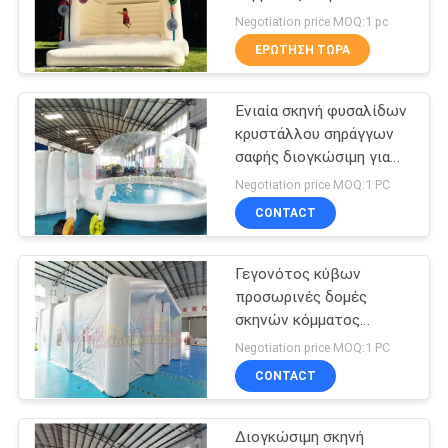
Hinchable διογκώσιμη
Negotiation price MOQ:1 pc
για το γάμο
ΕΡΏΤΗΣΗ ΤΏΡΑ
192
υπαίθρια
Ενιαία σκηνή φυσαλίδων
κρυστάλλου σηράγγων
φουσκωτά
σαφής διογκώσιμη για
τον κήπο
νεροτσουλήθρες
Negotiation price MOQ:1 PC
CONTACT
Γεγονότος κύβων
102
προσωρινές δομές
Τα φουσκωτά
σκηνών κόμματος
στρατοπέδευσης
Negotiation price MOQ:1 PC
αναπήδηση σπίτια
διογκώσιμες
CONTACT
Διογκώσιμη σκηνή