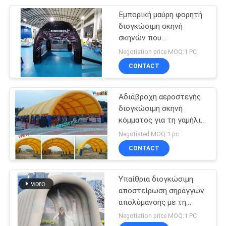
Εμπορική μαύρη φορητή
56
διογκώσιμη σκηνή
Φουσκωτά νερό
σκηνών που
προσαρμόζεται
Negotiation price MOQ:1 PC
σύνολα
CONTACT
Αδιάβροχη αεροστεγής
διογκώσιμη σκηνή
κόμματος για τη γαμήλια
98
έκθεση κίτρινη
Negotiated MOQ:1 pc
Τα φουσκωτά νερό
CONTACT
παιχνίδια
Υπαίθρια διογκώσιμη
αποστείρωση σηράγγων
απολύμανσης με τη
μηχανή ψεκασμού
Negotiation price MOQ:1 PC