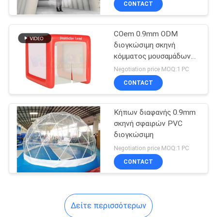
CONTACT
46
Inflatable νερού
COem 0.9mm ODM
πάρκα
διογκώσιμη σκηνή
κόμματος μουσαμάδων
PVC για τα τετράγωνα
Negotiation price MOQ:1 PC
EN14960
CONTACT
154
Κήπων διαφανής 0.9mm
σκηνή σφαιρών PVC
φουσκωτά
διογκώσιμη
Κόμματος τέντα
Negotiation price MOQ:1 PC
CONTACT
Δείτε περισσότερων
45