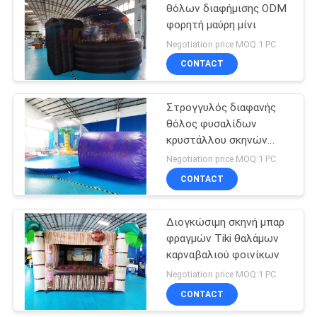
θόλων διαφήμισης ODM
φορητή μαύρη μίνι
91
Negotiation price MOQ:1 PC
Σειρά μαθημάτων
CONTACT
εμποδίων
Στρογγυλός διαφανής
Inflatables
θόλος φυσαλίδων
κρυστάλλου σκηνών
κόμματος Stent
Negotiation price MOQ:1 PC
διογκώσιμος
CONTACT
72
φουσκωτά zorb
Διογκώσιμη σκηνή μπαρ
φραγμών Tiki θαλάμων
μπάλα
καρναβαλιού φοινίκων
Negotiation price MOQ:1 PC
CONTACT