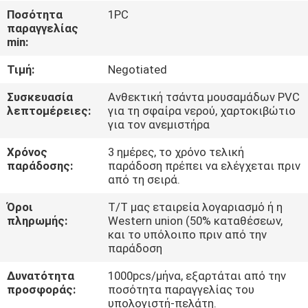
Ποσότητα
1PC
ΠΟΙΟΤΙΚΌΣ
παραγγελίας
min:
ΈΛΕΓΧΟΣ
Τιμή:
Negotiated
COMPANY
Συσκευασία
Ανθεκτική τσάντα μουσαμάδων PVC
λεπτομέρειες:
για τη σφαίρα νερού, χαρτοκιβώτιο
NEWS
για τον ανεμιστήρα
Χρόνος
3 ημέρες, το χρόνο τελική
SITEMAP
παράδοσης:
παράδοση πρέπει να ελέγχεται πριν
από τη σειρά.
PRIVACY
Όροι
T/T μας εταιρεία λογαριασμό ή η
πληρωμής:
Western union (50% καταθέσεων,
POLICY
και το υπόλοιπο πριν από την
παράδοση
Δυνατότητα
1000pcs/μήνα, εξαρτάται από την
προσφοράς:
ποσότητα παραγγελίας του
υπολογιστή-πελάτη.