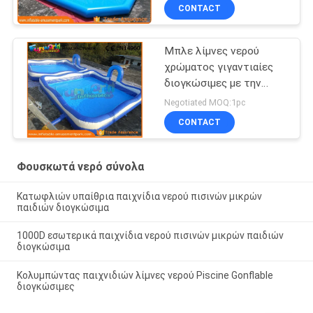
πισίνα
CONTACT
Μπλε λίμνες νερού
χρώματος γιγαντιαίες
διογκώσιμες με την
αεραντλία 680W 3 έτη
Negotiated MOQ:1pc
εξουσιοδότησης
CONTACT
Φουσκωτά νερό σύνολα
Κατωφλιών υπαίθρια παιχνίδια νερού πισινών μικρών
παιδιών διογκώσιμα
1000D εσωτερικά παιχνίδια νερού πισινών μικρών παιδιών
διογκώσιμα
Κολυμπώντας παιχνιδιών λίμνες νερού Piscine Gonflable
διογκώσιμες