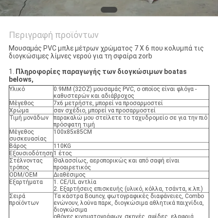
Περιγραφή προϊόντων
Μουσαμάς PVC μπλε μέτρων χρώματος 7 X 6 που κολυμπά τις
διογκώσιμες λίμνες νερού για τη σφαίρα zorb
1.
Πληροφορίες παραγωγής των διογκώσιμων boatas
belows,
Υλικό
0.9MM (32OZ) μουσαμάς PVC, ο οποίος είναι φλόγα -
καθυστερών και αδιάβροχος
Μέγεθος
7x6 μετρήστε, μπορεί να προσαρμοστεί
Χρώμα
σαν σχέδιο, μπορεί να προσαρμοστεί
Τιμή μονάδων
παρακαλώ μου στείλετε το ταχυδρομείο σε για την πιό
πρόσφατη τιμή
Μέγεθος
100x85x85CM
συσκευασίας
Βάρος
110KG
Εξουσιοδότηση
1 έτος
Στέλνοντας
Θαλασσίως, αεροπορικώς και από σαφή είναι
τρόπος
προαιρετικός
ODM/OEM
Διαθέσιμος
Εξαρτήματα
1. CE/UL αντλία
2. Εξαρτήσεις επισκευής (υλικό, κόλλα, τσάντα, κ.λπ.)
Σειρά
Τα κάστρα Bouncy, φωτογραφικές διαφάνειες, Combo
προϊόντων
ενώνουν, λούνα παρκ, διογκώσιμα αθλητικά παιχνίδια,
διογκώσιμα
οθόνες κινηματογράφων, σκηνές, αψίδες, ελαφριά