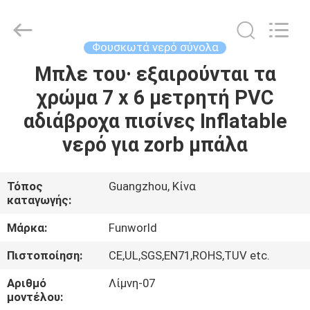
2026
Funworld
Inflatables
Limited.
All
Φουσκωτά νερό σύνολα
Rights
Reserved.
Μπλε του· εξαιρούνται τα
ΣΠΊΤΙ
χρώμα 7 x 6 μετρητή PVC
ΠΡΟΪΌΝΤΑ
αδιάβροχα πισίνες Inflatable
νερό για zorb μπάλα
ΒΊΝΤΕΟ
Τόπος
Guangzhou, Κίνα
καταγωγής:
ΠΕΡΊΠΟΥ
ΕΜΕΊΣ
Μάρκα:
Funworld
Πιστοποίηση:
CE,UL,SGS,EN71,ROHS,TUV etc.
ΓΎΡΟΣ
Αριθμό
Λίμνη-07
ΕΡΓΟΣΤΑΣΊΩΝ
μοντέλου: