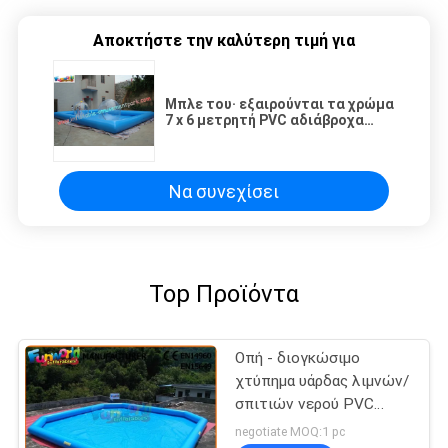
Αποκτήστε την καλύτερη τιμή για
Μπλε του· εξαιρούνται τα χρώμα
7 x 6 μετρητή PVC αδιάβροχα
πισίνες Inflatable νερό για zorb
μπάλα
Να συνεχίσει
Top Προϊόντα
Οπή - διογκώσιμο
χτύπημα υάρδας λιμνών/
σπιτιών νερού PVC
απόδειξης - επάνω
negotiate MOQ:1 pc