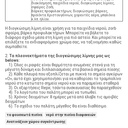
διακόσμηση, παιχνίδια νερού, διογκώσιμες λίμνες,
σφαίρες Zorb,
Βάρκες προφυλακτήρων, διογκώσιμες βάρκες,
προϊόντα Χριστουγέννων, χορευτές αέρα, μπαλόνια
κ.λπ. ηλίου.
Η διογκώσιμη λίμνη είναι χρήση για τα παιχνίδια νερού, zorb
σφαίρα, βάρκα προφυλακτήρων. Μπορείτε να βάλετε το
διάφορο σχέδιο μέσα στη λίμνη για πιό αστείο. Και μπορείτε να
επιλέξετε το ενδιαφερόμενο χρώμα σας, να ταξινομήσει καθώς
συμπαθείτε.
2.
Τα πλεονεκτήματα της διογκώσιμης λίμνης μας ως
belows:
1). Όλες οι ραφές είναι θερμότητα-ενωμένες στενά για τη
μέγιστη δύναμη και διπλασιασμένες στα βασικά σημεία πίεσης.
2). Κάθε πλευρά που εξοπλίζεται με πυκνά το σημείο αγκύρων
«Ο», αυτό έχει χρησιμοποιήσει για να καθορίσει το τραμπολίνο
νερού στο κατώτατο σημείο νερού και να παραμείνει σταθερά
3). Οι εξαρτήσεις Repir, τσάντα συσκευασίας θα παρασχεθούν.
4). Το λογότυπο του πελάτη μπορεί να τυπωθεί.
5). Χρόνος δειγμάτων: 8 ημέρες μετά από έλαβε τις αμοιβές
δειγμάτων.
6). Το σχέδιο του πελάτη, μέγεθος θα είναι διαθέσιμο.
τα φουσκωτά πισίνα
νερό στην πισίνα διαφανειών
Ανατινάξουν χώρου συγκέντρωσης