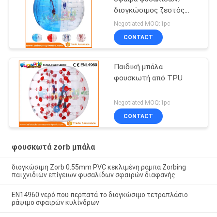
διογκώσιμος ζεστός
αέρας σφαιρών Zorb
Negotiated MOQ:1pc
μεγάλος που ενώνεται
CONTACT
στενά
Παιδική μπάλα
φουσκωτή από TPU
Negotiated MOQ:1pc
CONTACT
φουσκωτά zorb μπάλα
διογκώσιμη Zorb 0.55mm PVC κεκλιμένη ράμπα Zorbing
παιχνιδιών επίγειων φυσαλίδων σφαιρών διαφανής
EN14960 νερό που περπατά το διογκώσιμο τετραπλάσιο
ράψιμο σφαιρών κυλίνδρων