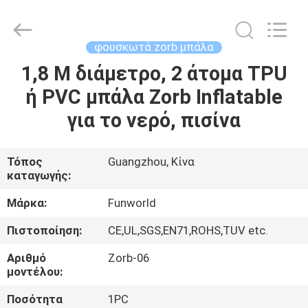
2026
Funworld
Inflatables
Limited.
All
φουσκωτά zorb μπάλα
Rights
Reserved.
1,8 Μ διάμετρο, 2 άτομα TPU
ΣΠΊΤΙ
ή PVC μπάλα Zorb Inflatable
ΠΡΟΪΌΝΤΑ
για το νερό, πισίνα
ΒΊΝΤΕΟ
Τόπος
Guangzhou, Κίνα
καταγωγής:
ΠΕΡΊΠΟΥ
Μάρκα:
Funworld
ΕΜΕΊΣ
Πιστοποίηση:
CE,UL,SGS,EN71,ROHS,TUV etc.
Αριθμό
Zorb-06
ΓΎΡΟΣ
μοντέλου:
ΕΡΓΟΣΤΑΣΊΩΝ
Ποσότητα
1PC