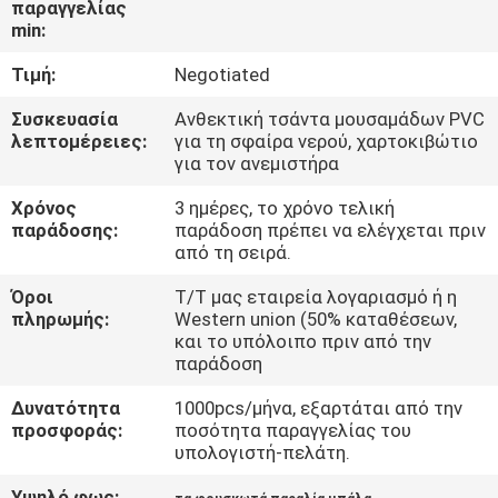
παραγγελίας
min:
ΠΟΙΟΤΙΚΌΣ
Τιμή:
Negotiated
ΈΛΕΓΧΟΣ
Συσκευασία
Ανθεκτική τσάντα μουσαμάδων PVC
λεπτομέρειες:
για τη σφαίρα νερού, χαρτοκιβώτιο
COMPANY
για τον ανεμιστήρα
NEWS
Χρόνος
3 ημέρες, το χρόνο τελική
παράδοσης:
παράδοση πρέπει να ελέγχεται πριν
από τη σειρά.
SITEMAP
Όροι
T/T μας εταιρεία λογαριασμό ή η
πληρωμής:
Western union (50% καταθέσεων,
PRIVACY
και το υπόλοιπο πριν από την
παράδοση
POLICY
Δυνατότητα
1000pcs/μήνα, εξαρτάται από την
προσφοράς:
ποσότητα παραγγελίας του
υπολογιστή-πελάτη.
Υψηλό φως:
,