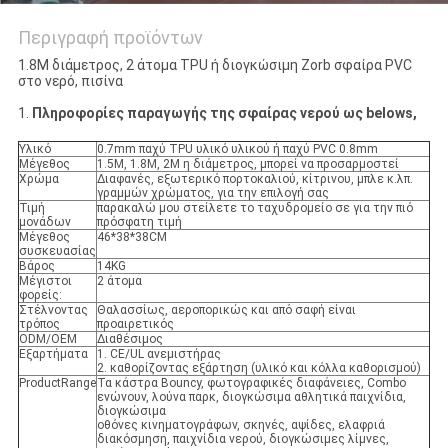
Περιγραφή προϊόντων
1.8M διάμετρος, 2 άτομα TPU ή διογκώσιμη Zorb σφαίρα PVC
στο νερό, πισίνα
1.
Πληροφορίες παραγωγής της σφαίρας νερού ως belows,
Υλικό
0.7mm παχύ TPU υλικό υλικού ή παχύ PVC 0.8mm
Μέγεθος
1.5M, 1.8M, 2M η διάμετρος, μπορεί να προσαρμοστεί
Χρώμα
Διαφανές, εξωτερικό πορτοκαλιού, κίτρινου, μπλε κ.λπ.
γραμμών χρώματος, για την επιλογή σας
Τιμή
παρακαλώ μου στείλετε το ταχυδρομείο σε για την πιό
μονάδων
πρόσφατη τιμή
Μέγεθος
46*38*38CM
συσκευασίας
Βάρος
14KG
Μέγιστοι
2 άτομα
φορείς:
Στέλνοντας
Θαλασσίως, αεροπορικώς και από σαφή είναι
τρόπος
προαιρετικός
ODM/OEM
Διαθέσιμος
Εξαρτήματα
1. CE/UL ανεμιστήρας
2. καθορίζοντας εξάρτηση (υλικό και κόλλα καθορισμού)
ProductRange
Τα κάστρα Bouncy, φωτογραφικές διαφάνειες, Combo
ενώνουν, λούνα παρκ, διογκώσιμα αθλητικά παιχνίδια,
διογκώσιμα
οθόνες κινηματογράφων, σκηνές, αψίδες, ελαφριά
διακόσμηση, παιχνίδια νερού, διογκώσιμες λίμνες,