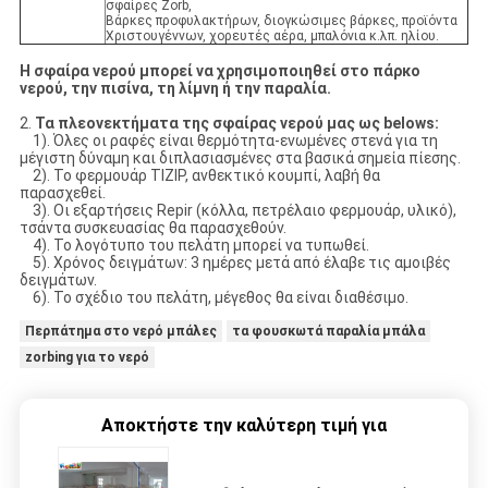
σφαίρες Zorb,
Βάρκες προφυλακτήρων, διογκώσιμες βάρκες, προϊόντα
Χριστουγέννων, χορευτές αέρα, μπαλόνια κ.λπ. ηλίου.
Η σφαίρα νερού μπορεί να χρησιμοποιηθεί στο πάρκο
νερού, την πισίνα, τη λίμνη ή την παραλία.
2.
Τα πλεονεκτήματα της σφαίρας νερού μας ως belows:
1). Όλες οι ραφές είναι θερμότητα-ενωμένες στενά για τη
μέγιστη δύναμη και διπλασιασμένες στα βασικά σημεία πίεσης.
2). Το φερμουάρ TIZIP, ανθεκτικό κουμπί, λαβή θα
παρασχεθεί.
3). Οι εξαρτήσεις Repir (κόλλα, πετρέλαιο φερμουάρ, υλικό),
τσάντα συσκευασίας θα παρασχεθούν.
4). Το λογότυπο του πελάτη μπορεί να τυπωθεί.
5). Χρόνος δειγμάτων: 3 ημέρες μετά από έλαβε τις αμοιβές
δειγμάτων.
6). Το σχέδιο του πελάτη, μέγεθος θα είναι διαθέσιμο.
Περπάτημα στο νερό μπάλες
τα φουσκωτά παραλία μπάλα
zorbing για το νερό
Αποκτήστε την καλύτερη τιμή για