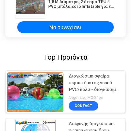
1,8 Μ διάμετρο, 2 άτομα TPU ή
PVC μπάλα Zorb Inflatable για το
νερό, πισίνα
Να συνεχίσει
Top Προϊόντα
Διογκώσιμη σφαίρα
περπατήματος νερού
PVC/πολυ - διογκώσιμα
παιχνίδια νερού
Negotiated MOQ:1pc
λειτουργίας
CONTACT
Διαφανής διογκώσιμη
σφαίρα φυσαλίδων/