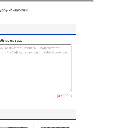
,
γραφική διαφάνεια
υθείας σε εμάς
(
0
/ 3000)