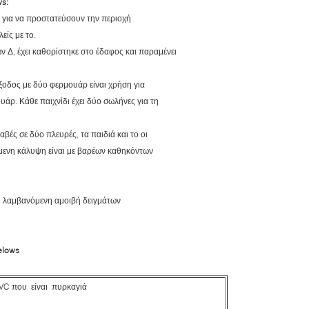
s:
ση για να προστατεύσουν την περιοχή
αλείς με το.
ν Δ, έχει καθορίστηκε στο έδαφος και παραμένει
 έξοδος με δύο φερμουάρ είναι χρήση για
υάρ. Κάθε παιχνίδι έχει δύο σωλήνες για τη
βές σε δύο πλευρές, τα παιδιά και το οι
ύμενη κάλυψη είναι με βαρέων καθηκόντων
τη λαμβανόμενη αμοιβή δειγμάτων
elows
C που είναι πυρκαγιά