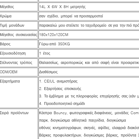
Μέγεθος
14L Χ 6W Χ 8H μετρητής
Χρώμα
σαν σχέδιο, μπορεί να προσαρμοστεί
Τιμή μονάδων
παρακαλώ μου στείλετε το ταχυδρομείο σε για την πιό πρ
Μέγεθος συσκευασίας
180x120x120CM
Βάρος
Γύρω από 350KG
Εξουσιοδότηση
1 έτος
Στέλνοντας τρόπος
Θαλασσίως, αεροπορικώς και από σαφή είναι προαιρετικ
ODM/OEM
Διαθέσιμος
Εξαρτήματα
1. CE/UL ανεμιστήρας
2. Εξαρτήσεις επισκευής
3. Το έμβλημα με τις πληροφορίες επιχείρησής σας (εάν μ
4. Προειδοποιητικό σημάδι
Σειρά προϊόντων
Κάστρα Bouncy, φωτογραφικές διαφάνειες, μονάδες Com
παρκ, διογκώσιμα αθλητικά παιχνίδια, διογκώσιμα
οθόνες κινηματογράφων, σκηνές, αψίδες, ελαφριά διακόσμ
Βάρκες προφυλακτήρων, διογκώσιμες βάρκες, προϊόντα Χρ