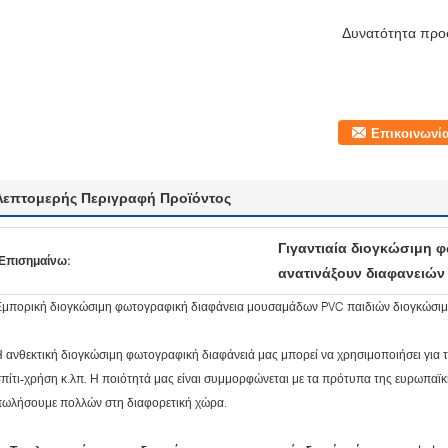
Δυνατότητα προ
Επικοινωνί
Λεπτομερής Περιγραφή Προϊόντος
Γιγαντιαία διογκώσιμη 
Επισημαίνω:
ανατινάξουν διαφανειών
Εμπορική διογκώσιμη φωτογραφική διαφάνεια μουσαμάδων PVC παιδιών διογκώσι
 ανθεκτική διογκώσιμη φωτογραφική διαφάνειά μας μπορεί να χρησιμοποιήσει για 
πίτι-χρήση κ.λπ. Η ποιότητά μας είναι συμμορφώνεται με τα πρότυπα της ευρωπα
πωλήσουμε πολλών στη διαφορετική χώρα.