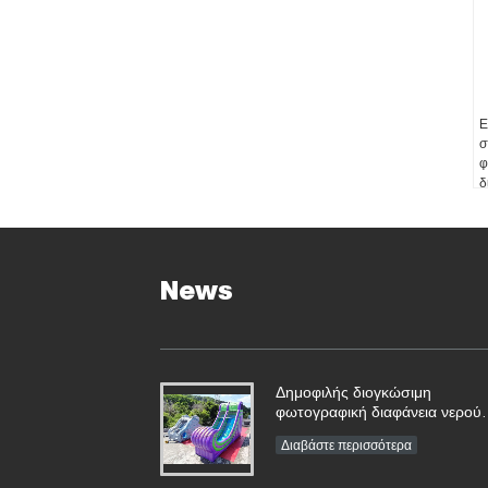
Ε
σ
φ
δ
C
News
Δημοφιλής διογκώσιμη
φωτογραφική διαφάνεια νερού
κατωφλιών για το καλοκαίρι
Διαβάστε περισσότερα