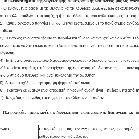
1. Τα πλεονεκτήματα της διογκώσιμης φωτογραφικής διαφάνειάς μας ως below
). Οι ενισχυμένες ραφές με τις βελονιές και τις λουρίδες double&triple σε κάθε ένω
ευτοπαλλικαράδων και οι ραφές, η ψευτοπαλλικαράς είναι ανθεκτικότερες και ασφ
). Κάθε διογκώσιμο παιχνίδι Funworld είναι εξοπλισμένο με το παχύ σημείο αγκύρω
σταθερά.
). Η είσοδος είναι ασφαλής για το παιχνίδι και εύκολο να ανοιχτεί και να κλείσει. Η
ρηγορότερα να ξεφουσκώσει και το Velcro είναι χρήση για την προστασία του φερμο
διόγκωση.
). Τα βήματα φωτογραφικών διαφανειών ενισχύουν το διπλάσιο και με τις ισχυρές λα
νήλικοι είναι ασφαλείς κατά αναρρίχηση της φωτογραφικής διαφάνειας, η μετακινο
elcro στις δύο πλευρές, και είναι εύκολο για την ολίσθηση
5). Διάφορο σχέδιο με την όμορφη ψηφιακή εκτύπωση
). Η διαταγή δειγμάτων είναι αποδεκτή, η χρονική ανοχή είναι 7 ημέρες μετά από 
). Το σχέδιο, το μέγεθος και το χρώμα του Cilent είναι αποδεκτά.
2. Πληροφορίες παραγωγής της διογκώσιμης φωτογραφικής διαφάνειας ως b
Υλικό
Εμπορικός βαθμός 0.55mm (1000D, 18 OZ) μουσαμάς PV
καθυστερών και αδιάβροχος