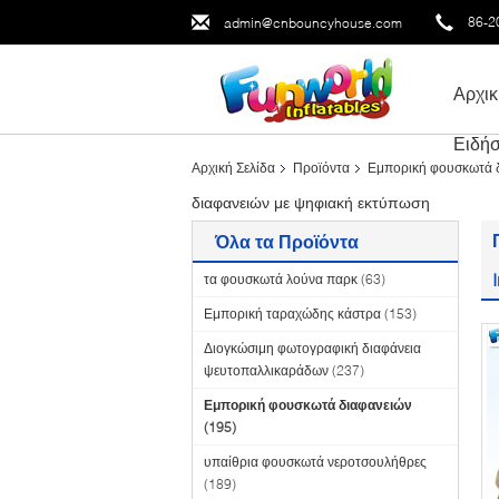
86-2
admin@cnbouncyhouse.com
Αρχικ
Ειδήσ
Αρχική Σελίδα
Προϊόντα
Εμπορική φουσκωτά 
διαφανειών με ψηφιακή εκτύπωση
Όλα τα Προϊόντα
τα φουσκωτά λούνα παρκ
(63)
Εμπορική ταραχώδης κάστρα
(153)
Διογκώσιμη φωτογραφική διαφάνεια
ψευτοπαλλικαράδων
(237)
Εμπορική φουσκωτά διαφανειών
(195)
υπαίθρια φουσκωτά νεροτσουλήθρες
(189)