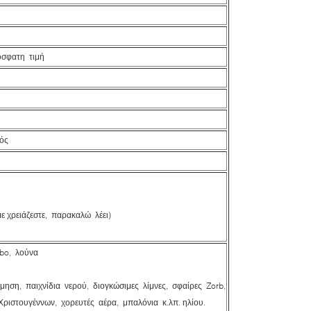
όσφατη τιμή
ός
ε χρειάζεστε, παρακαλώ λέει)
bo, λούνα
ηση, παιχνίδια νερού, διογκώσιμες λίμνες, σφαίρες Zorb,
ιστουγέννων, χορευτές αέρα, μπαλόνια κ.λπ. ηλίου.