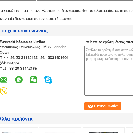
,
ετικέτα:
χτύπημα - επάνω γλιστρήστε
διογκώσιμες ψευτοπαλλικαράδες με τη φωτο
ιγαντιαία διογκώσιμη φωτογραφική διαφάνεια
Στοιχεία επικοινωνίας
Funworld Inflatables Limited
Στείλετε το ερώτημά σας απε
Υπεύθυνος Επικοινωνίας:
Miss. Jennifer
Quan
Τηλ.::
86-20-31142165 ; 86-13631401601
(WhatsApp)
Φαξ:
86-20-31142165
Άλλα προϊόντα