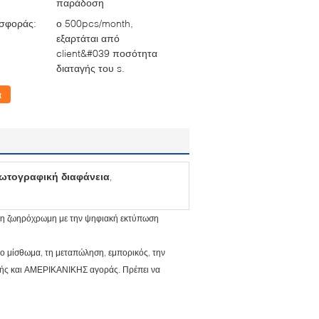
παράδοση
σφοράς:
ο 500pcs/month,
εξαρτάται από
client&#039 ποσότητα
διαταγής του s.
α
φωτογραφική διαφάνεια
,
μη ζωηρόχρωμη με την ψηφιακή εκτύπωση
το μίσθωμα, τη μεταπώληση, εμπορικός, την
ϊκής και ΑΜΕΡΙΚΑΝΙΚΗΣ αγοράς. Πρέπει να