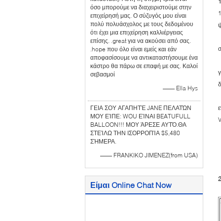
όσο μπορούμε να διαχειριστούμε στην
1
επιχείρησή μας. Ο σύζυγός μου είναι
πολύ πολυάσχολος με τους δεδομένου
ψ
ότι έχει μια επιχείρηση καλλιέργειας
2
επίσης. .great για να ακούσει από σας.
.hope που όλο είναι εμείς και εάν
αποφασίσουμε να αντικαταστήσουμε ένα
3
κάστρο θα πάρω σε επαφή με σας. Καλοί
γ
σεβασμοί
—— Ella Hys
4
ΓΕΙΑ ΣΟΥ ΑΓΑΠΗΤΈ JANE ΠΕΛΑΤΏΝ
ε
ΜΟΥ ΕΊΠΕ: WOU ΕΊΝΑΙ BEATUFULL
V
BALLOON!!! ΜΟΥ ΆΡΕΣΕ ΑΥΤΌ.ΘΑ
ΣΤΕΊΛΩ ΤΗΝ ΙΣΟΡΡΟΠΊΑ $5,480
ΣΉΜΕΡΑ.
6
—— FRANKIKO JIMENEZ(from USA)
7
Είμαι Online Chat Now