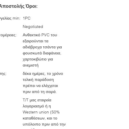
Αποστολής Όροι:
γελίας min:
1PC
Negotiated
ομέρειες:
Ανθεκτικό PVC του·
εξαιρούνται τα
αδιάβροχα τσάντα για
φουσκωτά διαφάνεια,
χαρτοκιβώτιο για
ανεμιστή
σης:
δέκα ημέρες, το χρόνο
τελική παράδοση
πρέπει να ελέγχεται
πριν από τη σειρά.
T/T μας εταιρεία
λογαριασμό ή η
Western union (50%
καταθέσεων, και το
υπόλοιπο πριν από την