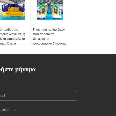
πλή ράβοντας
Γιγαντιαία παιδιά ζώων
πορική διογκώσιμη
που πηδούν τη
δική χαρά ενήλικο
διογκώσιμη
uncy Castle
φωτογραφική διαφάνεια
τογραφικών
σπιτιών αναπήδησης
αφανειών
του Castle
ήστε μήνυμα