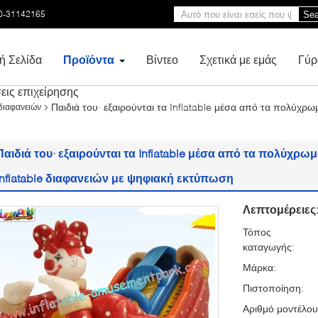
0-31142165
Sea
ή Σελίδα
Προϊόντα
Βίντεο
Σχετικά με εμάς
Γύρ
εις επιχείρησης
Παιδιά του· εξαιρούνται τα Inflatable μέσα από τα πολύχρ
διαφανειών
Παιδιά του· εξαιρούνται τα Inflatable μέσα από τα πολύχρ
Inflatable διαφανειών με ψηφιακή εκτύπωση
Λεπτομέρειες
Τόπος
καταγωγής:
Μάρκα:
Πιστοποίηση:
Αριθμό μοντέλου