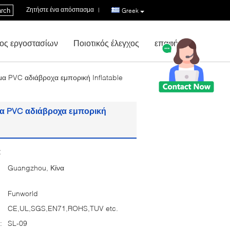
Ζητήστε ένα απόσπασμα
|
rch
Greek
ος εργοστασίων
Ποιοτικός έλεγχος
επαφή
ωμα PVC αδιάβροχα εμπορική Inflatable
ωμα PVC αδιάβροχα εμπορική
:
Guangzhou, Κίνα
Funworld
CE,UL,SGS,EN71,ROHS,TUV etc.
:
SL-09