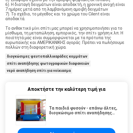
6). Η διαταγή δειγμάτων είναι αποδεκτή, η χρονική ανοχή είναι
7 ημέρες μετά από τη λαμβανόμενη αμοιβή δειγμάτων
7). Το σχέδιο, το μέγεθος και το χρώμα του Cilent είναι
αποδεκτά.
Το ανθεκτικό μίνι σπίτι μας μπορεί να χρησιμοποιήσει για το
μίσθωμα, τη μεταπώληση, εμπορικός, την σπίτι-χρήση κ.λπ. Η
ποιότητά μας είναι συμμορφώνεται με τα πρότυπα της
ευρωπαϊκής και ΑΜΕΡΙΚΑΝΙΚΗΣ αγοράς. Πρέπει να πωλήσουμε
πολλών στη διαφορετική χώρα.
διογκώσιμες ψευτοπαλλικαράδες κομμάτων
σπίτι αναπήδησης φωτογραφικών διαφανειών
νερό αναπήδηση σπίτι για νοίκιασμα
Αποκτήστε την καλύτερη τιμή για
Τα παιδιά φυσούν - επάνω άλτες,
διογκώσιμο σπίτι αναπήδησης
για το μίσθωμα, μεταπώληση,
εμπορικός, εγχώρια χρήση