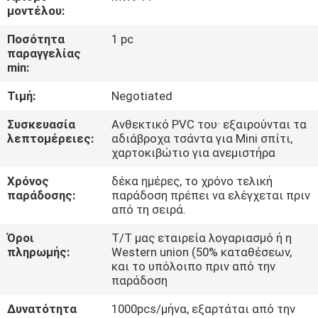
μοντέλου:
ΠΟΙΟΤΙΚΌΣ
Ποσότητα
1 pc
ΈΛΕΓΧΟΣ
παραγγελίας
min:
Τιμή:
Negotiated
COMPANY
NEWS
Συσκευασία
Ανθεκτικό PVC του· εξαιρούνται τα
λεπτομέρειες:
αδιάβροχα τσάντα για Mini σπίτι,
χαρτοκιβώτιο για ανεμιστήρα
SITEMAP
Χρόνος
δέκα ημέρες, το χρόνο τελική
παράδοσης:
παράδοση πρέπει να ελέγχεται πριν
από τη σειρά.
PRIVACY
POLICY
Όροι
T/T μας εταιρεία λογαριασμό ή η
πληρωμής:
Western union (50% καταθέσεων,
και το υπόλοιπο πριν από την
παράδοση
Δυνατότητα
1000pcs/μήνα, εξαρτάται από την