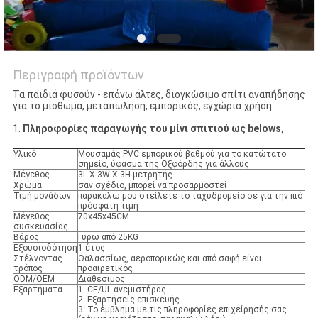
Περιγραφή προϊόντων
Τα παιδιά φυσούν - επάνω άλτες, διογκώσιμο σπίτι αναπήδησης
για το μίσθωμα, μεταπώληση, εμπορικός, εγχώρια χρήση
1.
Πληροφορίες παραγωγής του μίνι σπιτιού ως belows,
Υλικό
Μουσαμάς PVC εμπορικού βαθμού για το κατώτατο
σημείο, ύφασμα της Οξφόρδης για άλλους
Μέγεθος
3L Χ 3W Χ 3H μετρητής
Χρώμα
σαν σχέδιο, μπορεί να προσαρμοστεί
Τιμή μονάδων
παρακαλώ μου στείλετε το ταχυδρομείο σε για την πιό
πρόσφατη τιμή
Μέγεθος
70x45x45CM
συσκευασίας
Βάρος
Γύρω από 25KG
Εξουσιοδότηση
1 έτος
Στέλνοντας
Θαλασσίως, αεροπορικώς και από σαφή είναι
τρόπος
προαιρετικός
ODM/OEM
Διαθέσιμος
Εξαρτήματα
1. CE/UL ανεμιστήρας
2. Εξαρτήσεις επισκευής
3. Το έμβλημα με τις πληροφορίες επιχείρησής σας