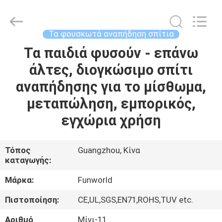
2026
Funworld
Inflatables
Limited.
All
Τα φουσκωτά αναπήδηση σπίτια
Rights
Reserved.
Τα παιδιά φυσούν - επάνω
ΣΠΊΤΙ
άλτες, διογκώσιμο σπίτι
ΠΡΟΪΌΝΤΑ
αναπήδησης για το μίσθωμα,
μεταπώληση, εμπορικός,
ΒΊΝΤΕΟ
εγχώρια χρήση
ΠΕΡΊΠΟΥ
Τόπος
Guangzhou, Κίνα
καταγωγής:
ΕΜΕΊΣ
Μάρκα:
Funworld
ΓΎΡΟΣ
Πιστοποίηση:
CE,UL,SGS,EN71,ROHS,TUV etc.
ΕΡΓΟΣΤΑΣΊΩΝ
Αριθμό
Μίνι-11