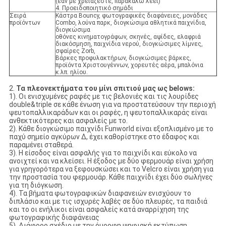
(εάν με χρειάζεστε, παρακαλώ λέει)
4. Προειδοποιητικό σημάδι
Σειρά
Κάστρα Bouncy, φωτογραφικές διαφάνειες, μονάδες
προϊόντων
Combo, λούνα παρκ, διογκώσιμα αθλητικά παιχνίδια,
διογκώσιμα
οθόνες κινηματογράφων, σκηνές, αψίδες, ελαφριά
διακόσμηση, παιχνίδια νερού, διογκώσιμες λίμνες,
σφαίρες Zorb,
Βάρκες προφυλακτήρων, διογκώσιμες βάρκες,
προϊόντα Χριστουγέννων, χορευτές αέρα, μπαλόνια
κ.λπ. ηλίου.
2.
Τα πλεονεκτήματα του μίνι σπιτιού μας ως belows:
1). Οι ενισχυμένες ραφές με τις βελονιές και τις λουρίδες
double&triple σε κάθε ένωση για να προστατεύσουν την περιοχή
ψευτοπαλλικαράδων και οι ραφές, η ψευτοπαλλικαράς είναι
ανθεκτικότερες και ασφαλείς με το.
2). Κάθε διογκώσιμο παιχνίδι Funworld είναι εξοπλισμένο με το
παχύ σημείο αγκύρων Δ, έχει καθορίστηκε στο έδαφος και
παραμένει σταθερά.
3). Η είσοδος είναι ασφαλής για το παιχνίδι και εύκολο να
ανοιχτεί και να κλείσει. Η έξοδος με δύο φερμουάρ είναι χρήση
για γρηγορότερα να ξεφουσκώσει και το Velcro είναι χρήση για
την προστασία του φερμουάρ. Κάθε παιχνίδι έχει δύο σωλήνες
για τη διόγκωση.
4). Τα βήματα φωτογραφικών διαφανειών ενισχύουν το
διπλάσιο και με τις ισχυρές λαβές σε δύο πλευρές, τα παιδιά
και το οι ενήλικοι είναι ασφαλείς κατά αναρρίχηση της
φωτογραφικής διαφάνειας
5). Διάφορο σχέδιο με την όμορφη ψηφιακή εκτύπωση