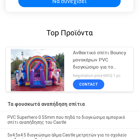
Να συνεχίσει
Top Προϊόντα
Ανθεκτικό σπίτι Bouncy
μονοκέρων PVC
διογκώσιμο για το
τετραπλάσιο ράψιμο
Negotiation price MOQ:1 pc
γιορτής γενεθλίων
CONTACT
Τα φουσκωτά αναπήδηση σπίτια
PVC Superhero 0.55mm που πηδά το διογκώσιμο εμπορικό
σπίτι αναπήδησης του Castle
5x4.5x4.5 διογκώσιμο άλμα Castle μετρητών για το σχολείο