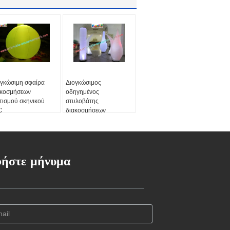
ογκώσιμη σφαίρα
Διογκώσιμος
ακοσμήσεων
οδηγημένος
τισμού σκηνικού
στυλοβάτης
C
διακοσμήσεων
φωτισμού χρώματος
μεταβαλλόμενος
ήστε μήνυμα