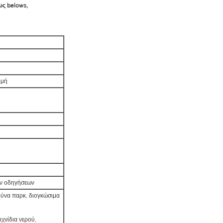
ς belows,
ιμή
ων οδηγήσεων
ούνα παρκ, διογκώσιμα
χνίδια νερού,