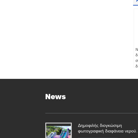
Ν
δ
σ
δ
φ
News
Δημοφιλής διογκώσιμη
φωτογραφική διαφάνεια νερού
κατωφλιών για το καλοκαίρι