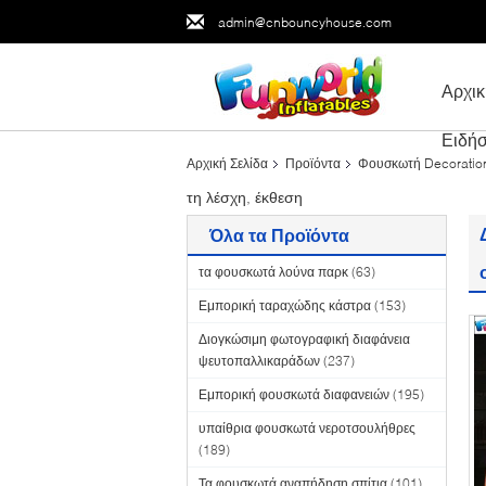
admin@cnbouncyhouse.com
Αρχικ
Ειδήσ
Αρχική Σελίδα
Προϊόντα
Φουσκωτή Decoratio
τη λέσχη, έκθεση
Όλα τα Προϊόντα
τα φουσκωτά λούνα παρκ
(63)
Εμπορική ταραχώδης κάστρα
(153)
Διογκώσιμη φωτογραφική διαφάνεια
ψευτοπαλλικαράδων
(237)
Εμπορική φουσκωτά διαφανειών
(195)
υπαίθρια φουσκωτά νεροτσουλήθρες
(189)
Τα φουσκωτά αναπήδηση σπίτια
(101)