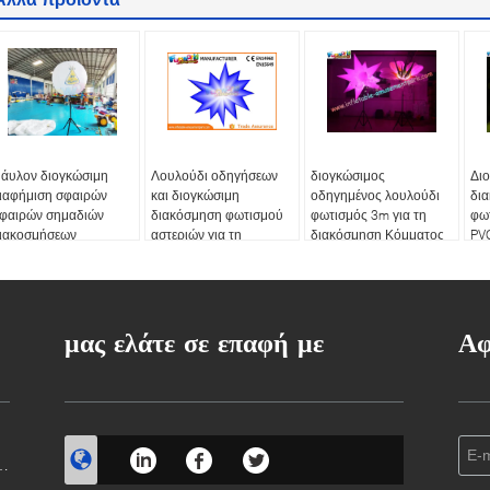
άυλον διογκώσιμη
Λουλούδι οδηγήσεων
διογκώσιμος
Δι
ιαφήμιση σφαιρών
και διογκώσιμη
οδηγημένος λουλούδι
δι
φαιρών σημαδιών
διακόσμηση φωτισμού
φωτισμός 3m για τη
φω
ιακοσμήσεων
αστεριών για τη
διακόσμηση Κόμματος
PV
ωτισμού
διακόσμηση κόμματος/
σταδίων
μας ελάτε σε επαφή με
Αφ