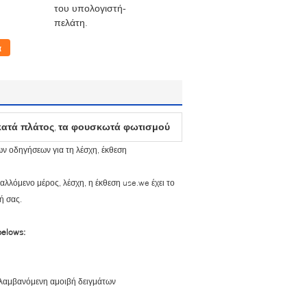
του υπολογιστή-
πελάτη.
α
κατά πλάτος
τα φουσκωτά φωτισμού
,
ν οδηγήσεων για τη λέσχη, έκθεση
λλόμενο μέρος, λέσχη, η έκθεση use.we έχει το
ή σας.
elows:
τη λαμβανόμενη αμοιβή δειγμάτων