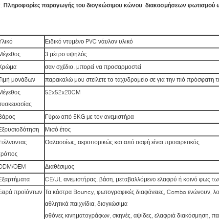
2.
Πληροφορίες παραγωγής του διογκώσιμου κώνου διακοσμήσεων φωτισμού ω
Υλικό
Ειδικό ντυμένο PVC νάυλον υλικό
Μέγεθος
3 μέτρο υψηλός
Χρώμα
σαν σχέδιο, μπορεί να προσαρμοστεί
Τιμή μονάδων
παρακαλώ μου στείλετε το ταχυδρομείο σε για την πιό πρόσφατη τ
Μέγεθος
52x52x20CM
συσκευασίας
Βάρος
Γύρω από 5KG με τον ανεμιστήρα
Εξουσιοδότηση
Μισό έτος
Στέλνοντας
Θαλασσίως, αεροπορικώς και από σαφή είναι προαιρετικός
τρόπος
ODM/OEM
Διαθέσιμος
Εξαρτήματα
CE/UL ανεμιστήρας, βάση, μεταβαλλόμενο ελαφρύ ή κοινό φως τ
Σειρά προϊόντων
Τα κάστρα Bouncy, φωτογραφικές διαφάνειες, Combo ενώνουν, λ
αθλητικά παιχνίδια, διογκώσιμα
οθόνες κινηματογράφων, σκηνές, αψίδες, ελαφριά διακόσμηση, παι