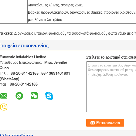
διογκώσιμες λίμνες, σφαίρες Zorb,
Βάρκες προφυλακτήρων, διογκώσιμες βάρκες, προϊόντα Χριστουγέ
μπαλόνια κ.λπ. ηλίου.
,
,
ετικέτα:
Διογκώσιμο μπαλόνι φωτισμού
τα φουσκωτά φωτισμού
φώτα γάμο με δί
Στοιχεία επικοινωνίας
Funworld Inflatables Limited
Στείλετε το ερώτημά σας απε
Υπεύθυνος Επικοινωνίας:
Miss. Jennifer
Quan
Τηλ.::
86-20-31142165 ; 86-13631401601
(WhatsApp)
Φαξ:
86-20-31142165
Άλλα προϊόντα