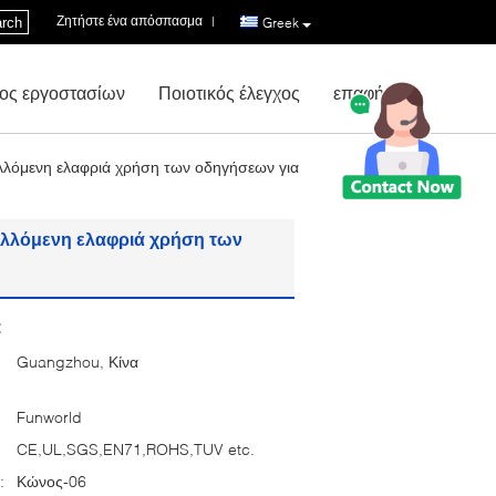
Ζητήστε ένα απόσπασμα
|
rch
Greek
ος εργοστασίων
Ποιοτικός έλεγχος
επαφή
λλόμενη ελαφριά χρήση των οδηγήσεων για
αλλόμενη ελαφριά χρήση των
:
Guangzhou, Κίνα
Funworld
CE,UL,SGS,EN71,ROHS,TUV etc.
:
Κώνος-06