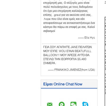
επιχείρησή μας. Ο σύζυγός μου είναι
πολύ πολυάσχολος με τους δεδομένου
ότι έχει μια επιχείρηση καλλιέργειας
επίσης. .great για να ακούσει από σας.
.hope που όλο είναι εμείς και εάν
αποφασίσουμε να αντικαταστήσουμε ένα
κάστρο θα πάρω σε επαφή με σας. Καλοί
σεβασμοί
—— Ella Hys
ΓΕΙΑ ΣΟΥ ΑΓΑΠΗΤΈ JANE ΠΕΛΑΤΏΝ
ΜΟΥ ΕΊΠΕ: WOU ΕΊΝΑΙ BEATUFULL
BALLOON!!! ΜΟΥ ΆΡΕΣΕ ΑΥΤΌ.ΘΑ
ΣΤΕΊΛΩ ΤΗΝ ΙΣΟΡΡΟΠΊΑ $5,480
ΣΉΜΕΡΑ.
—— FRANKIKO JIMENEZ(from USA)
Είμαι Online Chat Now