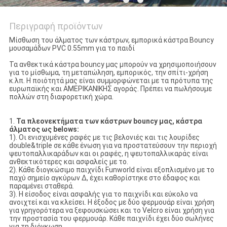
Περιγραφή προϊόντων
Μίσθωση του άλματος των κάστρων, εμπορικά κάστρα Bouncy
μουσαμάδων PVC 0.55mm για το παιδί
Τα ανθεκτικά κάστρα bouncy μας μπορούν να χρησιμοποιήσουν
για το μίσθωμα, τη μεταπώληση, εμπορικός, την σπίτι-χρήση
κ.λπ. Η ποιότητά μας είναι συμμορφώνεται με τα πρότυπα της
ευρωπαϊκής και ΑΜΕΡΙΚΑΝΙΚΗΣ αγοράς. Πρέπει να πωλήσουμε
πολλών στη διαφορετική χώρα.
1.
Τα πλεονεκτήματα των κάστρων bouncy μας, κάστρα
άλματος ως belows:
1). Οι ενισχυμένες ραφές με τις βελονιές και τις λουρίδες
double&triple σε κάθε ένωση για να προστατεύσουν την περιοχή
ψευτοπαλλικαράδων και οι ραφές, η ψευτοπαλλικαράς είναι
ανθεκτικότερες και ασφαλείς με το.
2). Κάθε διογκώσιμο παιχνίδι Funworld είναι εξοπλισμένο με το
παχύ σημείο αγκύρων Δ, έχει καθορίστηκε στο έδαφος και
παραμένει σταθερά.
3). Η είσοδος είναι ασφαλής για το παιχνίδι και εύκολο να
ανοιχτεί και να κλείσει. Η έξοδος με δύο φερμουάρ είναι χρήση
για γρηγορότερα να ξεφουσκώσει και το Velcro είναι χρήση για
την προστασία του φερμουάρ. Κάθε παιχνίδι έχει δύο σωλήνες
για τη διόγκωση.