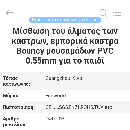
2026
Funworld
Inflatables
Limited.
All
Εμπορική ταραχώδης κάστρα
Rights
Reserved.
Μίσθωση του άλματος των
ΣΠΊΤΙ
κάστρων, εμπορικά κάστρα
ΠΡΟΪΌΝΤΑ
Bouncy μουσαμάδων PVC
0.55mm για το παιδί
ΒΊΝΤΕΟ
Τόπος
Guangzhou, Κίνα
καταγωγής:
ΠΕΡΊΠΟΥ
ΕΜΕΊΣ
Μάρκα:
Funworld
Πιστοποίηση:
CE,UL,SGS,EN71,ROHS,TUV etc.
ΓΎΡΟΣ
Αριθμό
Fwbc-05
ΕΡΓΟΣΤΑΣΊΩΝ
μοντέλου: