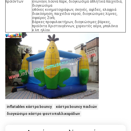
προϊόντων
ενώνουν, λούνα παρκ, διογκώσιμα αθλητικά παιχνίδια,
διογκώσιμα
οθόνες κινηματογράφων, σκηνές, αψίδες, ελαφριά
διακόσμηση, παιχνίδια νερού, διογκώσιμες λίμνες,
σφαίρες Zorb,
Βάρκες προφυλακτήρων, διογκώσιμες βάρκες,
προϊόντα Χριστουγέννων, χορευτές αέρα, μπαλόνια
κ.λπ. ηλίου.
inflatables κάστρα bouncy
κάστρα bouncy παιδιών
διογκώσιμο κάστρο ψευτοπαλλικαράδων