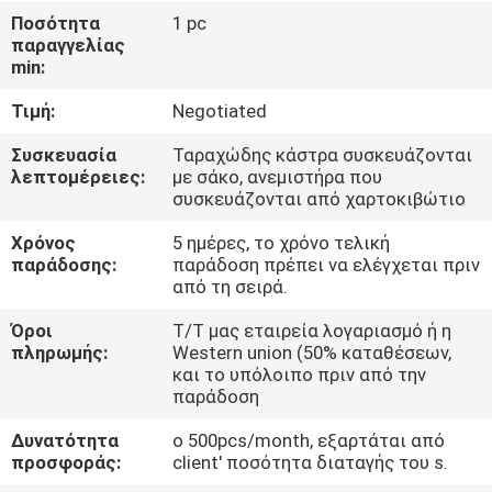
Ποσότητα
1 pc
ΠΟΙΟΤΙΚΌΣ
παραγγελίας
min:
ΈΛΕΓΧΟΣ
Τιμή:
Negotiated
COMPANY
Συσκευασία
Ταραχώδης κάστρα συσκευάζονται
λεπτομέρειες:
με σάκο, ανεμιστήρα που
NEWS
συσκευάζονται από χαρτοκιβώτιο
Χρόνος
5 ημέρες, το χρόνο τελική
SITEMAP
παράδοσης:
παράδοση πρέπει να ελέγχεται πριν
από τη σειρά.
PRIVACY
Όροι
T/T μας εταιρεία λογαριασμό ή η
πληρωμής:
Western union (50% καταθέσεων,
POLICY
και το υπόλοιπο πριν από την
παράδοση
Δυνατότητα
ο 500pcs/month, εξαρτάται από
προσφοράς:
client' ποσότητα διαταγής του s.