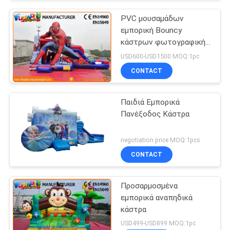
PVC μουσαμάδων
εμπορική Bouncy
κάστρων φωτογραφική
διαφάνεια
USD600-USD1500 MOQ:1pc
ψευτοπαλλικαράδων
CONTACT
σπάιντερμαν διογκώσιμη
Παιδιά Εμπορικά
Πανέξοδος Κάστρα
negotiation price MOQ:1pcs
CONTACT
Προσαρμοσμένα
εμπορικά αναπηδικά
κάστρα
USD499-USD899 MOQ:1pc