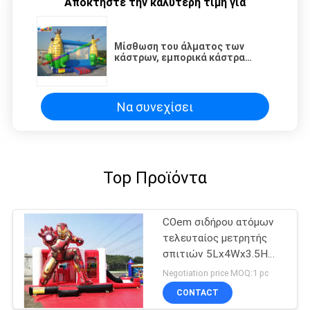
Αποκτήστε την καλύτερη τιμή για
Μίσθωση του άλματος των
κάστρων, εμπορικά κάστρα
Bouncy μουσαμάδων PVC 0.55mm
για το παιδί
Να συνεχίσει
Top Προϊόντα
COem σιδήρου ατόμων
τελευταίος μετρητής
σπιτιών 5Lx4Wx3.5H
αναπήδησης Combo
Negotiation price MOQ:1 pc
διογκώσιμος
CONTACT