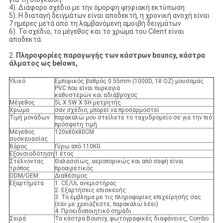
4). Διάφορο σχέδιο με την όμορφη ψηφιακή εκτύπωση
5). Η διαταγή δειγμάτων είναι αποδεκτή, η χρονική ανοχή είναι
7 ημέρες μετά από τη λαμβανόμενη αμοιβή δειγμάτων
6). Το σχέδιο, το μέγεθος και το χρώμα του Cilent είναι
αποδεκτά.
2.
Πληροφορίες παραγωγής των κάστρων bouncy, κάστρα
άλματος ως belows,
Υλικό
Εμπορικός βαθμός 0.55mm (1000D, 18 OZ) μουσαμάς
PVC που είναι πυρκαγιά
καθυστερών και αδιάβροχος
Μέγεθος
5L Χ 5W Χ 5H μετρητής
Χρώμα
σαν σχέδιο, μπορεί να προσαρμοστεί
Τιμή μονάδων
παρακαλώ μου στείλετε το ταχυδρομείο σε για την πιό
πρόσφατη τιμή
Μέγεθος
120x80x80CM
συσκευασίας
Βάρος
Γύρω από 110KG
Εξουσιοδότηση
1 έτος
Στέλνοντας
Θαλασσίως, αεροπορικώς και από σαφή είναι
τρόπος
προαιρετικός
ODM/OEM
Διαθέσιμος
Εξαρτήματα
1. CE/UL ανεμιστήρας
2. Εξαρτήσεις επισκευής
3. Το έμβλημα με τις πληροφορίες επιχείρησής σας
(εάν με χρειάζεστε, παρακαλώ λέει)
4. Προειδοποιητικό σημάδι
Σειρά
Τα κάστρα Bouncy, φωτογραφικές διαφάνειες, Combo