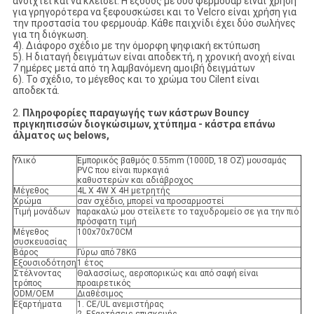
ανοιχτεί και να κλείσει. Η έξοδος με δύο φερμουάρ είναι χρήση
για γρηγορότερα να ξεφουσκώσει και το Velcro είναι χρήση για
την προστασία του φερμουάρ. Κάθε παιχνίδι έχει δύο σωλήνες
για τη διόγκωση.
4). Διάφορο σχέδιο με την όμορφη ψηφιακή εκτύπωση
5). Η διαταγή δειγμάτων είναι αποδεκτή, η χρονική ανοχή είναι
7 ημέρες μετά από τη λαμβανόμενη αμοιβή δειγμάτων
6). Το σχέδιο, το μέγεθος και το χρώμα του Cilent είναι
αποδεκτά.
2.
Πληροφορίες παραγωγής των κάστρων Bouncy
πριγκηπισσών διογκώσιμων, χτύπημα - κάστρα επάνω
άλματος ως belows,
Υλικό
Εμπορικός βαθμός 0.55mm (1000D, 18 OZ) μουσαμάς
PVC που είναι πυρκαγιά
καθυστερών και αδιάβροχος
Μέγεθος
4L Χ 4W Χ 4H μετρητής
Χρώμα
σαν σχέδιο, μπορεί να προσαρμοστεί
Τιμή μονάδων
παρακαλώ μου στείλετε το ταχυδρομείο σε για την πιό
πρόσφατη τιμή
Μέγεθος
100x70x70CM
συσκευασίας
Βάρος
Γύρω από 78KG
Εξουσιοδότηση
1 έτος
Στέλνοντας
Θαλασσίως, αεροπορικώς και από σαφή είναι
τρόπος
προαιρετικός
ODM/OEM
Διαθέσιμος
Εξαρτήματα
1. CE/UL ανεμιστήρας