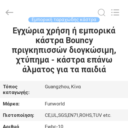
2026
Funworld
Inflatables
Limited.
All
Εμπορική ταραχώδης κάστρα
Rights
Reserved.
Εγχώρια χρήση ή εμπορικά
ΣΠΊΤΙ
κάστρα Bouncy
ΠΡΟΪΌΝΤΑ
πριγκηπισσών διογκώσιμη,
χτύπημα - κάστρα επάνω
ΒΊΝΤΕΟ
άλματος για τα παιδιά
ΠΕΡΊΠΟΥ
Τόπος
Guangzhou, Κίνα
καταγωγής:
ΕΜΕΊΣ
Μάρκα:
Funworld
ΓΎΡΟΣ
Πιστοποίηση:
CE,UL,SGS,EN71,ROHS,TUV etc.
ΕΡΓΟΣΤΑΣΊΩΝ
Αριθμό
Fwbc-10