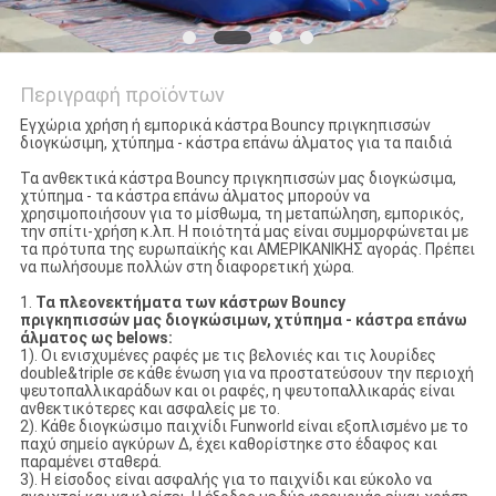
Περιγραφή προϊόντων
Εγχώρια χρήση ή εμπορικά κάστρα Bouncy πριγκηπισσών
διογκώσιμη, χτύπημα - κάστρα επάνω άλματος για τα παιδιά
Τα ανθεκτικά κάστρα Bouncy πριγκηπισσών μας διογκώσιμα,
χτύπημα - τα κάστρα επάνω άλματος μπορούν να
χρησιμοποιήσουν για το μίσθωμα, τη μεταπώληση, εμπορικός,
την σπίτι-χρήση κ.λπ. Η ποιότητά μας είναι συμμορφώνεται με
τα πρότυπα της ευρωπαϊκής και ΑΜΕΡΙΚΑΝΙΚΗΣ αγοράς. Πρέπει
να πωλήσουμε πολλών στη διαφορετική χώρα.
1.
Τα πλεονεκτήματα των κάστρων Bouncy
πριγκηπισσών μας διογκώσιμων, χτύπημα - κάστρα επάνω
άλματος ως belows:
1). Οι ενισχυμένες ραφές με τις βελονιές και τις λουρίδες
double&triple σε κάθε ένωση για να προστατεύσουν την περιοχή
ψευτοπαλλικαράδων και οι ραφές, η ψευτοπαλλικαράς είναι
ανθεκτικότερες και ασφαλείς με το.
2). Κάθε διογκώσιμο παιχνίδι Funworld είναι εξοπλισμένο με το
παχύ σημείο αγκύρων Δ, έχει καθορίστηκε στο έδαφος και
παραμένει σταθερά.
3). Η είσοδος είναι ασφαλής για το παιχνίδι και εύκολο να