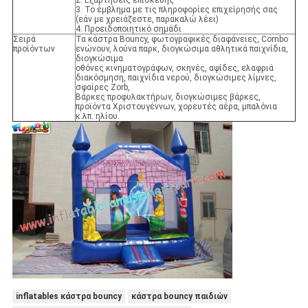
2. Εξαρτήσεις επισκευής
3. Το έμβλημα με τις πληροφορίες επιχείρησής σας
(εάν με χρειάζεστε, παρακαλώ λέει)
4. Προειδοποιητικό σημάδι
Σειρά
Τα κάστρα Bouncy, φωτογραφικές διαφάνειες, Combo
προϊόντων
ενώνουν, λούνα παρκ, διογκώσιμα αθλητικά παιχνίδια,
διογκώσιμα
οθόνες κινηματογράφων, σκηνές, αψίδες, ελαφριά
διακόσμηση, παιχνίδια νερού, διογκώσιμες λίμνες,
σφαίρες Zorb,
Βάρκες προφυλακτήρων, διογκώσιμες βάρκες,
προϊόντα Χριστουγέννων, χορευτές αέρα, μπαλόνια
κ.λπ. ηλίου.
inflatables κάστρα bouncy
κάστρα bouncy παιδιών