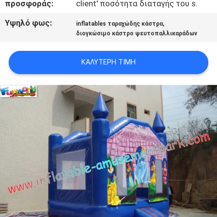
προσφοράς:
client' ποσότητα διαταγής του s.
Υψηλό φως:
,
inflatables ταραχώδης κάστρα
διογκώσιμο κάστρο ψευτοπαλλικαράδων
ΚΑΛΎΤΕΡΗ ΤΙΜΉ