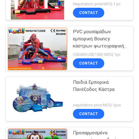
αναπήδησης Combo
Negotiation price MOQ:1 pc
διογκώσιμος
CONTACT
PVC μουσαμάδων
εμπορική Bouncy
κάστρων φωτογραφική
διαφάνεια
USD600-USD1500 MOQ:1pc
ψευτοπαλλικαράδων
CONTACT
σπάιντερμαν διογκώσιμη
Παιδιά Εμπορικά
Πανέξοδος Κάστρα
negotiation price MOQ:1pcs
CONTACT
Προσαρμοσμένα