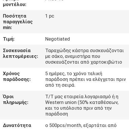
μοντέλου:
ΠΟΙΟΤΙΚΌΣ
Ποσότητα
1 pc
ΈΛΕΓΧΟΣ
παραγγελίας
min:
Τιμή:
Negotiated
COMPANY
NEWS
Συσκευασία
Ταραχώδης κάστρα συσκευάζονται
λεπτομέρειες:
με σάκο, ανεμιστήρα που
συσκευάζονται από χαρτοκιβώτιο
SITEMAP
Χρόνος
5 ημέρες, το χρόνο τελική
παράδοσης:
παράδοση πρέπει να ελέγχεται πριν
από τη σειρά.
PRIVACY
POLICY
Όροι
T/T μας εταιρεία λογαριασμό ή η
πληρωμής:
Western union (50% καταθέσεων,
και το υπόλοιπο πριν από την
παράδοση
Δυνατότητα
ο 500pcs/month, εξαρτάται από