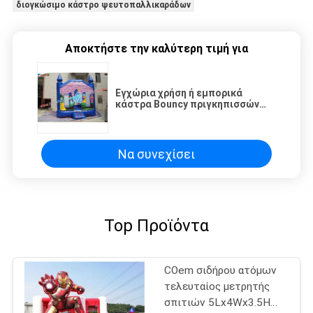
διογκώσιμο κάστρο ψευτοπαλλικαράδων
Αποκτήστε την καλύτερη τιμή για
Εγχώρια χρήση ή εμπορικά
κάστρα Bouncy πριγκηπισσών
διογκώσιμη, χτύπημα - κάστρα
επάνω άλματος για τα παιδιά
Να συνεχίσει
Top Προϊόντα
COem σιδήρου ατόμων
τελευταίος μετρητής
σπιτιών 5Lx4Wx3.5H