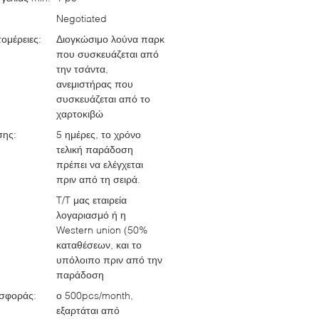
Negotiated
ομέρειες:
Διογκώσιμο λούνα παρκ
που συσκευάζεται από
την τσάντα,
ανεμιστήρας που
συσκευάζεται από το
χαρτοκιβώ
σης:
5 ημέρες, το χρόνο
τελική παράδοση
πρέπει να ελέγχεται
πριν από τη σειρά.
T/T μας εταιρεία
λογαριασμό ή η
Western union (50%
καταθέσεων, και το
υπόλοιπο πριν από την
παράδοση
σφοράς:
ο 500pcs/month,
εξαρτάται από