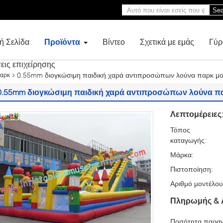
Sea
ή Σελίδα
Προϊόντα
Βίντεο
Σχετικά με εμάς
Γύρ
εις επιχείρησης
0.55mm διογκώσιμη παιδική χαρά αντιπροσώπων λούνα παρκ μ
παρκ
0.55mm διογκώσιμη παιδική χαρά αντιπροσώπων λούνα 
Λεπτομέρειες
Τόπος
καταγωγής:
Μάρκα:
Πιστοποίηση:
Αριθμό μοντέλου
Πληρωμής & 
Ποσότητα παραγ