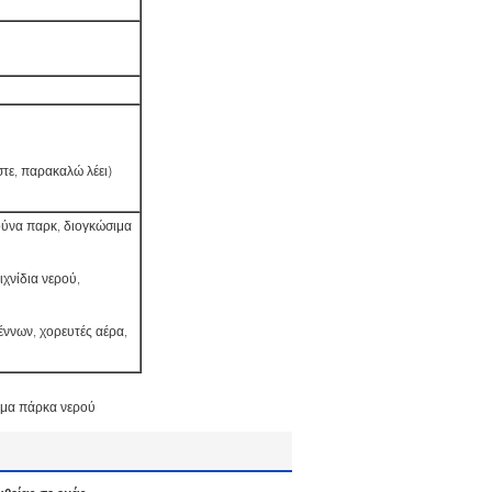
στε, παρακαλώ λέει)
ούνα παρκ, διογκώσιμα
χνίδια νερού,
ννων, χορευτές αέρα,
ιμα πάρκα νερού