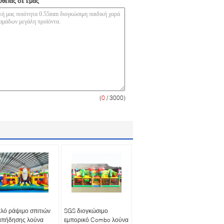
υθείας σε εμάς
(
0
/ 3000)
λό ράψιμο σπιτιών
SGS διογκώσιμο
απήδησης λούνα
εμπορικό Combo λούνα