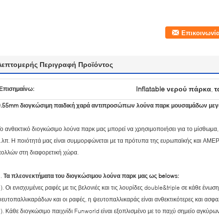
Επικοινωνί
Λεπτομερής Περιγραφή Προϊόντος
Inflatable νερού πάρκα
τ
Επισημαίνω:
,
0.55mm διογκώσιμη παιδική χαρά αντιπροσώπων λούνα παρκ μουσαμάδων με
ο ανθεκτικό διογκώσιμο λούνα παρκ μας μπορεί να χρησιμοποιήσει για το μίσθωμα,
.λπ. Η ποιότητά μας είναι συμμορφώνεται με τα πρότυπα της ευρωπαϊκής και ΑΜ
ολλών στη διαφορετική χώρα.
1.
Τα πλεονεκτήματα του διογκώσιμου λούνα παρκ μας ως belows:
). Οι ενισχυμένες ραφές με τις βελονιές και τις λουρίδες double&triple σε κάθε ένω
ευτοπαλλικαράδων και οι ραφές, η ψευτοπαλλικαράς είναι ανθεκτικότερες και ασφ
). Κάθε διογκώσιμο παιχνίδι Funworld είναι εξοπλισμένο με το παχύ σημείο αγκύρων