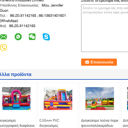
Funworld Inflatables Limited
Στείλετε το ερώτημά σας απε
Υπεύθυνος Επικοινωνίας:
Miss. Jennifer
Quan
Τηλ.::
86-20-31142165 ; 86-13631401601
(WhatsApp)
Φαξ:
86-20-31142165
Άλλα προϊόντα
ιογκώσιμη
0.55mm PVC
Διογκώσιμο λούνα παρκ
Διπ
ωτογραφική διαφάνεια
διογκώσιμες
ψευτοπαλλικαράδων
αν