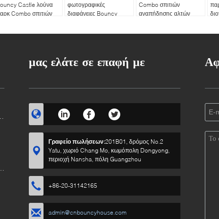
ouncy Castle λούνα
φωτογραφικές
Combo σπιτιών
πα
αρκ Combo σπιτιών
διαφάνειες Bouncy
αναπήδησης αλτών
δι
ναπήδησης Πλάτωνα
Castle λούνα παρκ
παιδικών χαρών
ενήλικες
μας ελάτε σε επαφή με
Αφ
Γραφείο πωλήσεων:
201B01, δρόμος No.2
Yatu, χωριό Chang Mo, κωμόπολη Dongyong,
περιοχή Nansha, πόλη Guangzhou
+86-20-31142165
admin@cnbouncyhouse.com