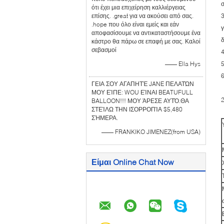
ότι έχει μια επιχείρηση καλλιέργειας
επίσης. .great για να ακούσει από σας.
3
.hope που όλο είναι εμείς και εάν
γ
αποφασίσουμε να αντικαταστήσουμε ένα
κάστρο θα πάρω σε επαφή με σας. Καλοί
σεβασμοί
—— Ella Hys
5
6
ΓΕΙΑ ΣΟΥ ΑΓΑΠΗΤΈ JANE ΠΕΛΑΤΏΝ
ΜΟΥ ΕΊΠΕ: WOU ΕΊΝΑΙ BEATUFULL
BALLOON!!! ΜΟΥ ΆΡΕΣΕ ΑΥΤΌ.ΘΑ
ΣΤΕΊΛΩ ΤΗΝ ΙΣΟΡΡΟΠΊΑ $5,480
ΣΉΜΕΡΑ.
—— FRANKIKO JIMENEZ(from USA)
Είμαι Online Chat Now