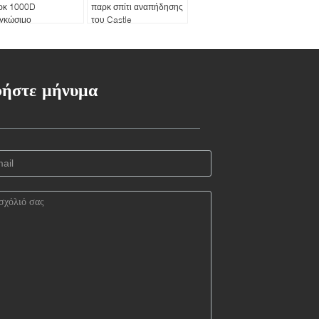
ρκ 1000D
παρκ σπίτι αναπήδησης
ογκώσιμο
του Castle
ήστε μήνυμα