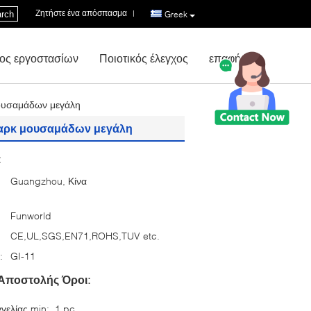
Ζητήστε ένα απόσπασμα
|
rch
Greek
ος εργοστασίων
Ποιοτικός έλεγχος
επαφή
ουσαμάδων μεγάλη
παρκ μουσαμάδων μεγάλη
:
Guangzhou, Κίνα
Funworld
CE,UL,SGS,EN71,ROHS,TUV etc.
:
GI-11
Αποστολής Όροι:
γελίας min:
1 pc