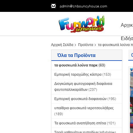
admin@cnbouncyhouse.com
Αρχικ
Ειδήσ
Αρχική Σελίδα
Προϊόντα
τα φουσκωτά λούνα 
Όλα τα Προϊόντα
τα φουσκωτά λούνα παρκ
(63)
Εμπορική ταραχώδης κάστρα
(153)
Διογκώσιμη φωτογραφική διαφάνεια
ψευτοπαλλικαράδων
(237)
Εμπορική φουσκωτά διαφανειών
(195)
υπαίθρια φουσκωτά νεροτσουλήθρες
(189)
Τα φουσκωτά αναπήδηση σπίτια
(101)
Σειρά μαθημάτων εμποδίων Inflatables