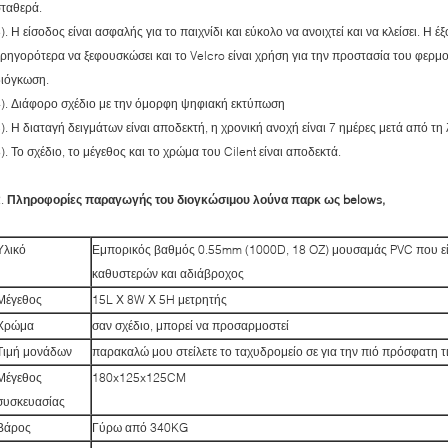
σταθερά.
). Η είσοδος είναι ασφαλής για το παιχνίδι και εύκολο να ανοιχτεί και να κλείσει. Η
ρηγορότερα να ξεφουσκώσει και το Velcro είναι χρήση για την προστασία του φερμο
διόγκωση.
4). Διάφορο σχέδιο με την όμορφη ψηφιακή εκτύπωση
). Η διαταγή δειγμάτων είναι αποδεκτή, η χρονική ανοχή είναι 7 ημέρες μετά από 
). Το σχέδιο, το μέγεθος και το χρώμα του Cilent είναι αποδεκτά.
2.
Πληροφορίες παραγωγής του διογκώσιμου λούνα παρκ ως belows,
Υλικό
Εμπορικός βαθμός 0.55mm (1000D, 18 OZ) μουσαμάς PVC που εί
καθυστερών και αδιάβροχος
Μέγεθος
15L Χ 8W Χ 5H μετρητής
Χρώμα
σαν σχέδιο, μπορεί να προσαρμοστεί
Τιμή μονάδων
παρακαλώ μου στείλετε το ταχυδρομείο σε για την πιό πρόσφατη τ
Μέγεθος
180x125x125CM
συσκευασίας
Βάρος
Γύρω από 340KG