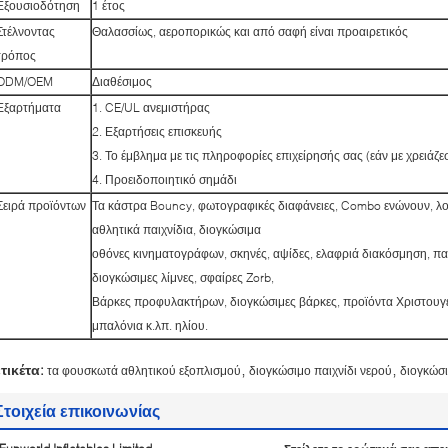
Εξουσιοδότηση
1 έτος
Στέλνοντας
Θαλασσίως, αεροπορικώς και από σαφή είναι προαιρετικός
τρόπος
ODM/OEM
Διαθέσιμος
Εξαρτήματα
1. CE/UL ανεμιστήρας
2. Εξαρτήσεις επισκευής
3. Το έμβλημα με τις πληροφορίες επιχείρησής σας (εάν με χρειάζε
4. Προειδοποιητικό σημάδι
Σειρά προϊόντων
Τα κάστρα Bouncy, φωτογραφικές διαφάνειες, Combo ενώνουν, λ
αθλητικά παιχνίδια, διογκώσιμα
οθόνες κινηματογράφων, σκηνές, αψίδες, ελαφριά διακόσμηση, παι
διογκώσιμες λίμνες, σφαίρες Zorb,
Βάρκες προφυλακτήρων, διογκώσιμες βάρκες, προϊόντα Χριστουγέ
μπαλόνια κ.λπ. ηλίου.
,
,
ετικέτα:
τα φουσκωτά αθλητικού εξοπλισμού
διογκώσιμο παιχνίδι νερού
διογκώσ
Στοιχεία επικοινωνίας