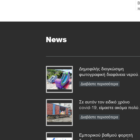
B
π
α
News
Δημοφιλής διογκώσιμη
φωτογραφική διαφάνεια νερού
κατωφλιών για το καλοκαίρι
Διαβάστε περισσότερα
Σε αυτόν τον ειδικό χρόνο
covid-19, είμαστε ακόμα πολύ
πολυάσχολοι σε όλα τα είδη
Διαβάστε περισσότερα
διογκώσιμης παραγωγής
παιχνιδιών
Εμπορικού βαθμού φορητή